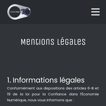
Passer
au
To
contenu
Nav
ACCUEIL
Mentions légales
À PROPOS
NOS PARTENAIRES
1. Informations légales
NOS OFFRES
Conformément aux dispositions des articles 6-III et
19 de la loi pour la Confiance dans l’Économie
Numérique, nous vous informons que :
NOS VIDÉOS